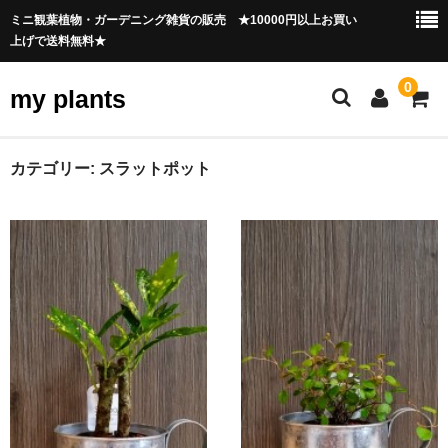
ミニ観葉植物・ガーデニング雑貨の販売 ★10000円以上お買い
上げで送料無料★
0
my plants
HOME
カテゴリー: スラットポット
観葉植物
ガーデンニング雑貨
会員ページ
ご利用ガイド
お問合せ
育て方