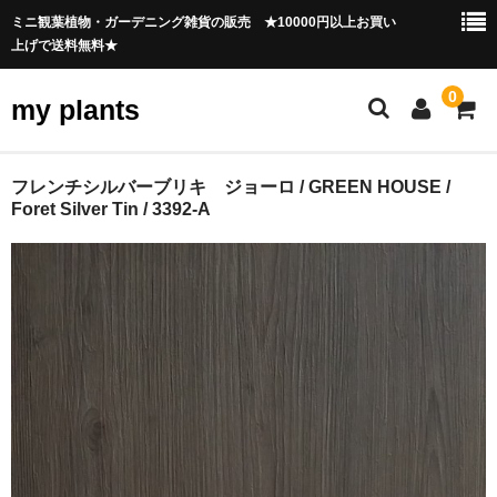
ミニ観葉植物・ガーデニング雑貨の販売 ★10000円以上お買い
上げで送料無料★
0
my plants
HOME
フレンチシルバーブリキ ジョーロ / GREEN HOUSE /
Foret Silver Tin / 3392-A
観葉植物
ガーデンニング雑貨
会員ページ
ご利用ガイド
お問合せ
育て方