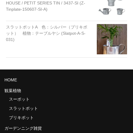
HOUSE / PETIT SERIES TIN / 3437-SI (Z-
Tinplate-150607-SI-A)
スラットポットA 色：シルバー（ブリキポ
ット） 植物：テーブルヤシ (Slatpot-A-S-
031)
HOME
観葉植物
スーポット
スラットポット
ブリキポット
ガーデンニング雑貨