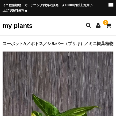
ミニ観葉植物・ガーデニング雑貨の販売 ★10000円以上お買い
上げで送料無料★
0
my plants
HOME
スーポットA／ポトス／シルバー（ブリキ）／ミニ観葉植物
観葉植物
ガーデンニング雑貨
会員ページ
ご利用ガイド
お問合せ
育て方