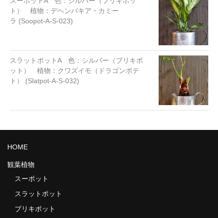
スーポットA 色：シルバー（ブリキポッ
ト） 植物：デヘンバキア・カミー
ラ (Soopot-A-S-023)
スラットポットA 色：シルバー（ブリキポ
ット） 植物：クワズイモ（ドラゴンポテ
ト） (Slatpot-A-S-032)
HOME
観葉植物
スーポット
スラットポット
ブリキポット